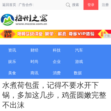
返回首页
广告合作
搜索
登录
注册
广告
资讯
财经
科技
汽车
娱乐
时尚
企业
游戏
美食
商讯
消费
数据
水煮荷包蛋，记得不要水开下
锅，多加这几步，鸡蛋圆嫩完整
不出沫