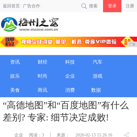
返回首页
广告合作
搜索
登录
注册
广告
资讯
财经
科技
汽车
娱乐
时尚
企业
游戏
美食
商讯
消费
数据
“高德地图”和“百度地图”有什么
差别? 专家: 细节决定成败!
企业
阅读：3
来源：
2020-02-13 15:26:16